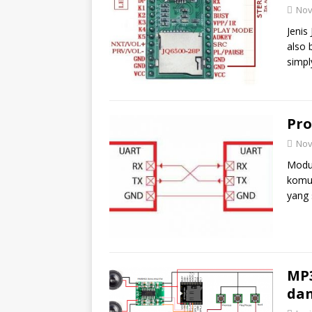
Nov
Jenis
also 
simpl
Pro
Nov
Modul
komun
yang 
MP3
dan