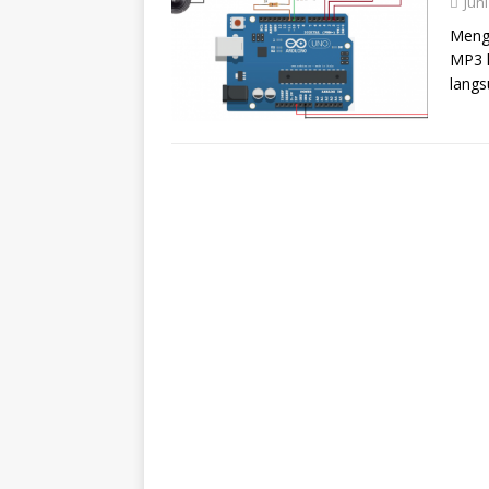
Juni
Menge
MP3 k
langs