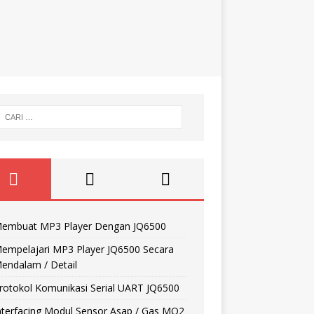
embuat MP3 Player Dengan JQ6500
empelajari MP3 Player JQ6500 Secara
endalam / Detail
rotokol Komunikasi Serial UART JQ6500
nterfacing Modul Sensor Asap / Gas MQ2