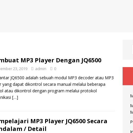
buat MP3 Player Dengan JQ6500
ember 23, 2019
admin
0
antar JQ6500 adalah sebuah modul MP3 decoder atau MP3
r yang dapat dikontrol secara manual melalui beberapa
l atau dikontrol dengan program melalui protokol
M
nikasi
[…]
M
M
pelajari MP3 Player JQ6500 Secara
P
dalam / Detail
I