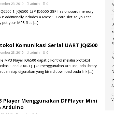
ember 23, 2019
admin
0
M
K
 JQ6500 1. JQ6500-28P JQ6500-28P has onboard memory
but additionally includes a Micro SD card slot so you can
I
y put your MP3 files
[…]
B
P
I
E
tokol Komunikasi Serial UART JQ6500
I
ember 23, 2019
admin
0
M
e MP3 Player JQ6500 dapat dikontrol melalui protokol
ikasi Serial (UART). Jika menggunakan Arduino, ada library
P
sudah siap digunakan yang bisa didownload pada link
[…]
D
I
A
C
 Player Menggunakan DFPlayer Mini
V
 Arduino