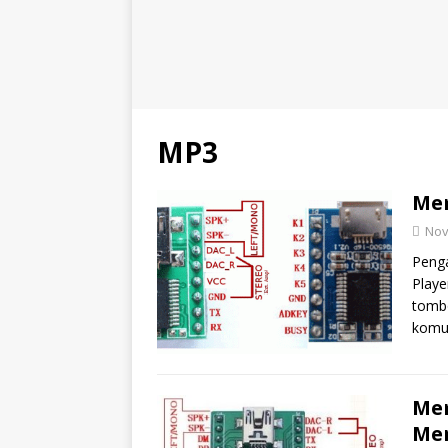
MP3
Mem
Nov
Peng
Playe
tombo
komu
Mem
Men