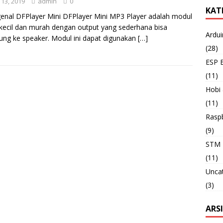
 13, 2019
admin
0
KAT
nal DFPlayer Mini DFPlayer Mini MP3 Player adalah modul
ecil dan murah dengan output yang sederhana bisa
Ardu
ung ke speaker. Modul ini dapat digunakan
[…]
(28)
ESP 
(11)
Hobi
(11)
Raspb
(9)
STM 
(11)
Unca
(3)
ARS