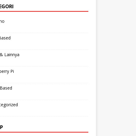
EGORI
ino
Based
 & Lainnya
erry Pi
Based
tegorized
IP