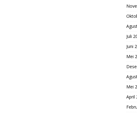
Nove
Okto
Agus
Juli 
Juni 
Mei 
Dese
Agus
Mei 
April
Febru