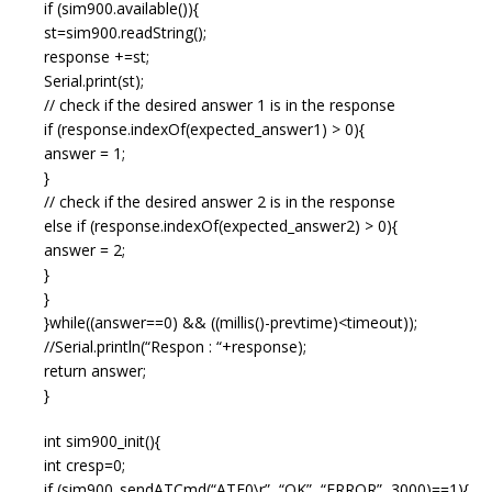
if (sim900.available()){
st=sim900.readString();
response +=st;
Serial.print(st);
// check if the desired answer 1 is in the response
if (response.indexOf(expected_answer1) > 0){
answer = 1;
}
// check if the desired answer 2 is in the response
else if (response.indexOf(expected_answer2) > 0){
answer = 2;
}
}
}while((answer==0) && ((millis()-prevtime)<timeout));
//Serial.println(“Respon : “+response);
return answer;
}
int sim900_init(){
int cresp=0;
if (sim900_sendATCmd(“ATE0\r”, “OK”, “ERROR”, 3000)==1){