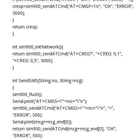
cresp=sim900_sendATCmd(“AT+CMGF=1\r”, “OK”, “ERROR”,
3000);
}
return cresp;
}
int sim900_initNetwork(){
return sim900_sendATCmd(“AT+CREG?”, “+CREG: 0,1”,
“+CREG: 0,5”, 3000);
}
int SendSMS(String no, String msg)
{
sim900_flush();
Serial.print(“AT+CMGS=\””+no+”\”\r”);
sim900_sendATCmd(“AT+CMGS=\””+no+”\”\r”, “>”,
“ERROR”, 500);
Serial.print(msg+msg_end[0]);
return sim900_sendATCmd(msg+msg_end[0], “OK”,
“ERROR”, 500);