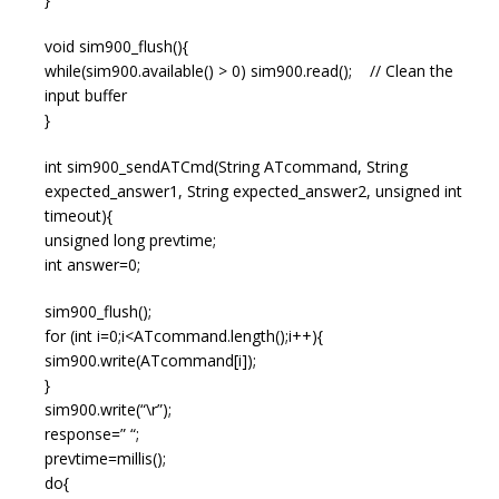
void sim900_flush(){
while(sim900.available() > 0) sim900.read(); // Clean the
input buffer
}
int sim900_sendATCmd(String ATcommand, String
expected_answer1, String expected_answer2, unsigned int
timeout){
unsigned long prevtime;
int answer=0;
sim900_flush();
for (int i=0;i<ATcommand.length();i++){
sim900.write(ATcommand[i]);
}
sim900.write(“\r”);
response=” “;
prevtime=millis();
do{