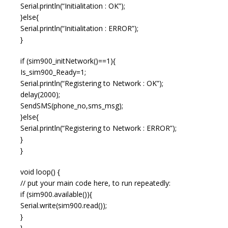
Serial.println(“Initialitation : OK”);
}else{
Serial.println(“Initialitation : ERROR”);
}
if (sim900_initNetwork()==1){
Is_sim900_Ready=1;
Serial.println(“Registering to Network : OK”);
delay(2000);
SendSMS(phone_no,sms_msg);
}else{
Serial.println(“Registering to Network : ERROR”);
}
}
void loop() {
// put your main code here, to run repeatedly:
if (sim900.available()){
Serial.write(sim900.read());
}
}