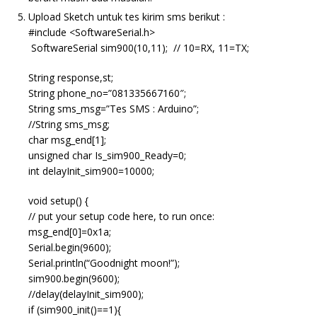
Upload Sketch untuk tes kirim sms berikut :
#include <SoftwareSerial.h>
SoftwareSerial sim900(10,11); // 10=RX, 11=TX;
String response,st;
String phone_no=”081335667160″;
String sms_msg=”Tes SMS : Arduino”;
//String sms_msg;
char msg_end[1];
unsigned char Is_sim900_Ready=0;
int delayInit_sim900=10000;
void setup() {
// put your setup code here, to run once:
msg_end[0]=0x1a;
Serial.begin(9600);
Serial.println(“Goodnight moon!”);
sim900.begin(9600);
//delay(delayInit_sim900);
if (sim900_init()==1){