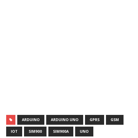
ARDUINO
ARDUINO UNO
GPRS
GSM
IOT
SIM900
SIM900A
UNO