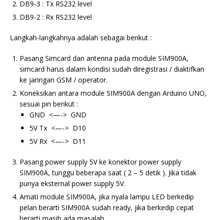
DB9-3 : Tx RS232 level
DB9-2 : Rx RS232 level
Langkah-langkahnya adalah sebagai berikut :
Pasang Simcard dan antenna pada module SIM900A,
simcard harus dalam kondisi sudah diregistrasi / diaktifkan
ke jaringan GSM / operator.
Koneksikan antara module SIM900A dengan Arduino UNO,
sesuai pin berikut :
GND <—-> GND
5V Tx <—-> D10
5V Rx <—-> D11
Pasang power supply 5V ke konektor power supply
SIM900A, tunggu beberapa saat ( 2 – 5 detik ). Jika tidak
punya eksternal power supply 5V.
Amati module SIM900A, jika nyala lampu LED berkedip
pelan berarti SIM900A sudah ready, jika berkedip cepat
berarti masih ada masalah.